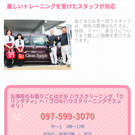
厳しいトレーニングを受けたスタッフが対応
皆さまのお宅へ伺うスタッフ
は、技術の取得はもちろん、
挨拶、マナー、身なりについ
てまで厳しい指導を受けてお
ります。
お掃除のお困りごとは大分 ハウスクリーニング 「ク
リンダディ」へ！プロのハウスクリーニングでスッ
キリ！
097-599-3070
月〜土 8時〜17時
定休日：毎週日曜 / 祝日