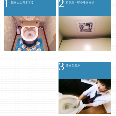
1
2
物を出し養生する
換気扇・壁の埃を掃除
3
便器を洗浄