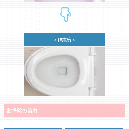
＜作業後＞
お掃除の流れ