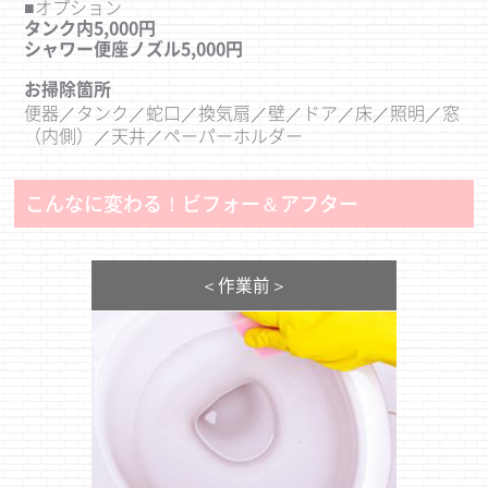
■オプション
タンク内5,000円
シャワー便座ノズル5,000円
お掃除箇所
便器／タンク／蛇口／換気扇／壁／ドア／床／照明／窓
（内側）／天井／ペーパーホルダー
こんなに変わる！ビフォー＆アフター
＜作業前＞